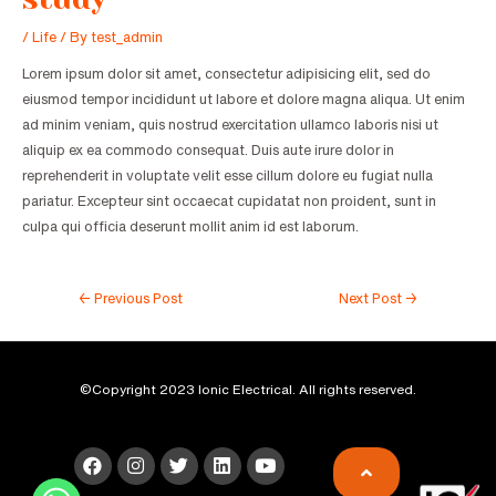
/
Life
/ By
test_admin
Lorem ipsum dolor sit amet, consectetur adipisicing elit, sed do
eiusmod tempor incididunt ut labore et dolore magna aliqua. Ut enim
ad minim veniam, quis nostrud exercitation ullamco laboris nisi ut
aliquip ex ea commodo consequat. Duis aute irure dolor in
reprehenderit in voluptate velit esse cillum dolore eu fugiat nulla
pariatur. Excepteur sint occaecat cupidatat non proident, sunt in
culpa qui officia deserunt mollit anim id est laborum.
←
Previous Post
Next Post
→
©Copyright 2023 Ionic Electrical. All rights reserved.
F
I
T
L
Y
a
n
w
i
o
c
s
i
n
u